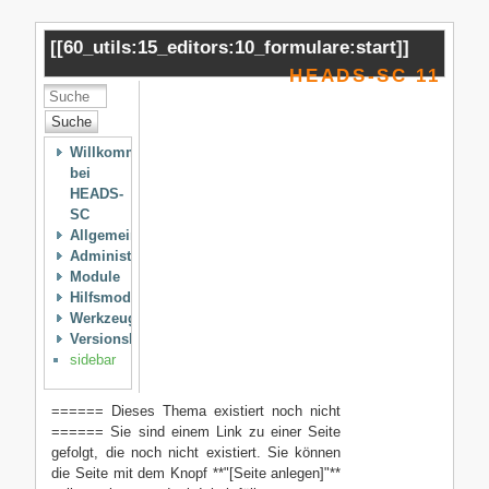
[[
60_utils:15_editors:10_formulare:start
]]
HEADS-SC 11
Suche
Willkommen
bei
HEADS-
SC
Allgemeines
Administration
Module
Hilfsmodule
Werkzeuge
Versionshistorie
sidebar
====== Dieses Thema existiert noch nicht
====== Sie sind einem Link zu einer Seite
gefolgt, die noch nicht existiert. Sie können
die Seite mit dem Knopf **"[Seite anlegen]"**